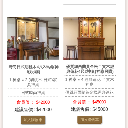
優質紐西蘭黃金松半實木經
時尚日式胡桃木4尺2神桌(神
典蓮花4尺2神桌(神彩另購)
彩另購)
1.神桌 » 4.經典蓮花-半實木
1.神桌 » 2.(胡桃木-日式)家
神桌
具神桌
優質紐西蘭黃金松經典蓮花
日式時尚神桌
會員價 ： $45000
會員價 ： $42000
建議售價 : $45000
建議售價 : $42000
加入購物車
加入購物車