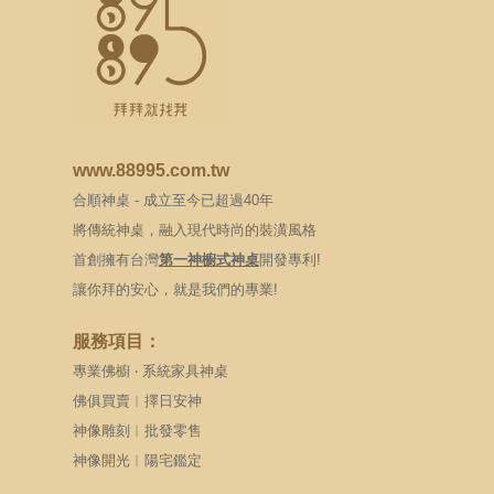
www.88995.com.tw
合順神桌 - 成立至今已超過40年
將傳統神桌，融入現代時尚的裝潢風格
首創擁有台灣
第一神櫥式神桌
開發專利!
讓你拜的安心，就是我們的專業!
服務項目：
專業佛櫥 ‧ 系統家具神桌
佛俱買賣︱擇日安神
神像雕刻︱批發零售
神像開光︱陽宅鑑定