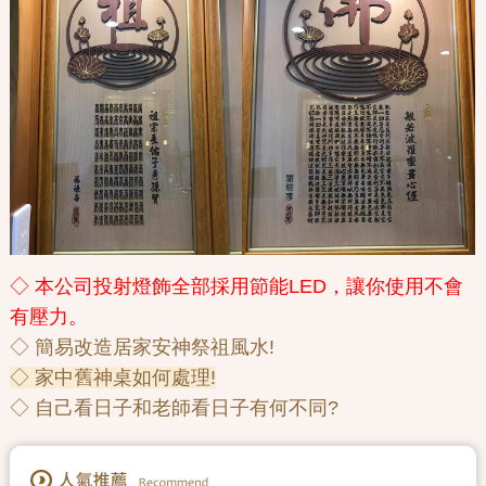
◇ 本公司投射燈飾全部採用節能LED，讓你使用不會
有壓力。
◇ 簡易改造居家安神祭祖風水!
◇ 家中舊神桌如何處理!
◇ 自己看日子和老師看日子有何不同?