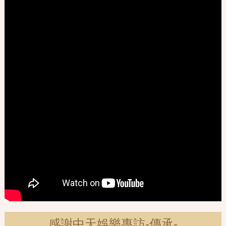
感謝中天娛樂專訪-傳承-