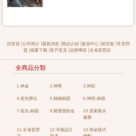
回首頁
公司簡介
最新消息
商品介紹
會員中心
留言板
常見問
題
檔案下載
客戶意見
品牌專區
全省直營店
全商品分類
1.神桌
2.神尊
3.神彩
4.祖先牌位
5.精緻銅器
6.神明-銅器
7.祖先-銅器
9.開運發財金
10.居家風水
服務
11.全省直營
12.寺廟設計
13.神桌樣式
店
裝潢
標配