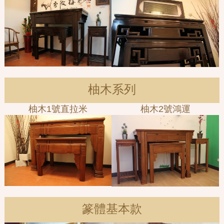
柚木系列
柚木1號直拉米
柚木2號鴻運
篆體基本款