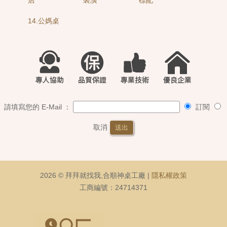
14.公媽桌
請填寫您的 E-Mail ：
訂閱
取消
送出
2026 © 拜拜就找我,合順神桌工廠 |
隱私權政策
工商編號：24714371