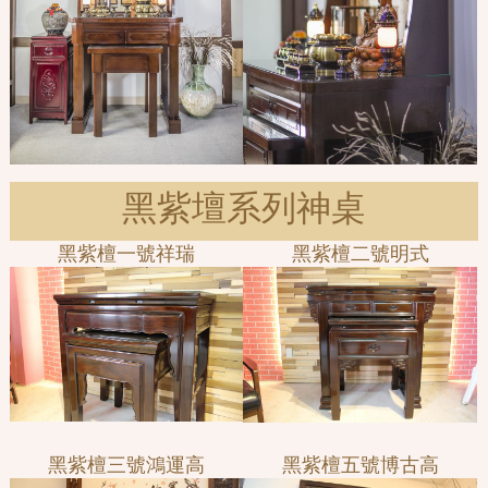
黑紫壇系列神桌
黑紫檀一號祥瑞
黑紫檀二號明式
黑紫檀三號鴻運高
黑紫檀五號博古高