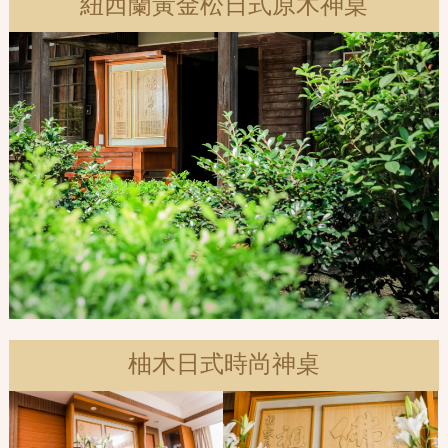
紐西蘭黃金松日式原木神桌
柚木日式時尚神桌