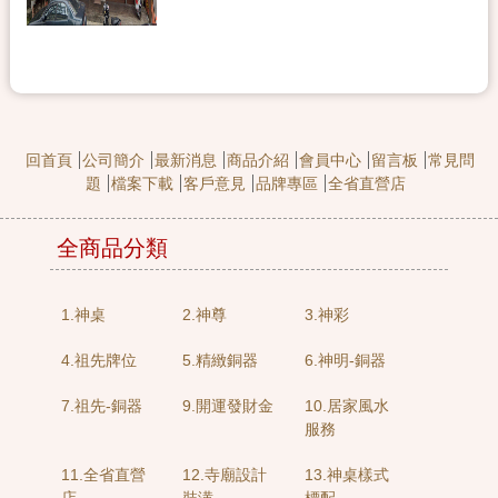
回首頁
公司簡介
最新消息
商品介紹
會員中心
留言板
常見問
題
檔案下載
客戶意見
品牌專區
全省直營店
全商品分類
1.神桌
2.神尊
3.神彩
4.祖先牌位
5.精緻銅器
6.神明-銅器
7.祖先-銅器
9.開運發財金
10.居家風水
服務
11.全省直營
12.寺廟設計
13.神桌樣式
店
裝潢
標配