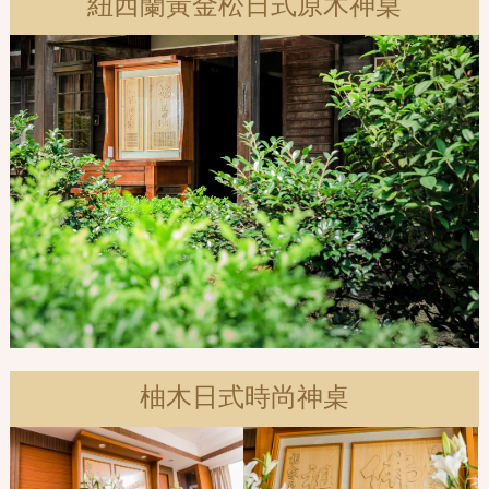
紐西蘭黃金松日式原木神桌
柚木日式時尚神桌