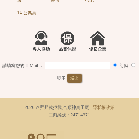
14.公媽桌
請填寫您的 E-Mail ：
訂閱
取消
送出
2026 © 拜拜就找我,合順神桌工廠 |
隱私權政策
工商編號：24714371