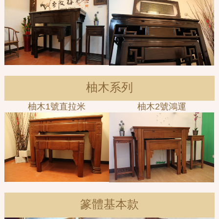
柚木系列
柚木1號直拉米
柚木2號鴻運
篆體基本款