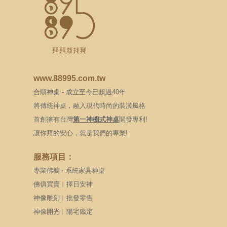
www.88995.com.tw
合順神桌 - 成立至今已超過40年
將傳統神桌，融入現代時尚的裝潢風格
首創擁有台灣
第一神櫥式神桌
開發專利!
讓你拜的安心，就是我們的專業!
服務項目：
專業佛櫥 ‧ 系統家具神桌
佛俱買賣︱擇日安神
神像雕刻︱批發零售
神像開光︱陽宅鑑定