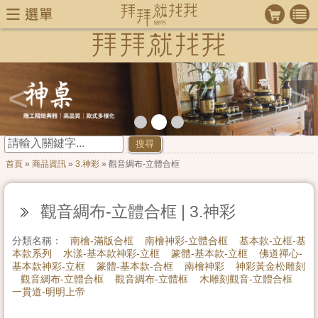
<
>
搜尋
首頁
»
商品資訊
»
3.神彩
» 觀音綢布-立體合框
觀音綢布-立體合框 | 3.神彩
分類名稱：
南檜-滿版合框
南檜神彩-立體合框
基本款-立框-基
本款系列
水漾-基本款神彩-立框
篆體-基本款-立框
佛道禪心-
基本款神彩-立框
篆體-基本款-合框
南檜神彩
神彩黃金松雕刻
觀音綢布-立體合框
觀音綢布-立體框
木雕刻觀音-立體合框
一貫道-明明上帝