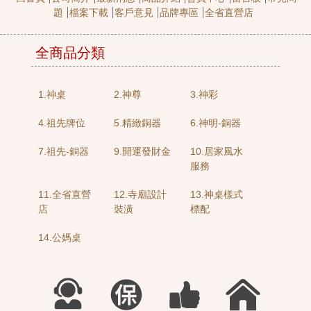
題
檔案下載
客戶意見
品牌專區
全省直營店
全商品分類
1.神桌
2.神尊
3.神彩
4.祖先牌位
5.精緻銅器
6.神明-銅器
7.祖先-銅器
9.開運發財金
10.居家風水
服務
11.全省直營
12.寺廟設計
13.神桌樣式
店
裝潢
標配
14.公媽桌