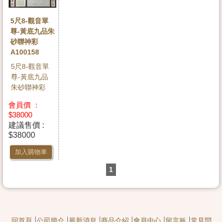
5尺8-觀音單
尊-黃底九品朱
砂聯神彩
A100158
5尺8-觀音單
尊-黃底九品
朱砂聯神彩
會員價 ：
$38000
建議售價 :
$38000
加入購物車
1
回首頁
公司簡介
最新消息
商品介紹
會員中心
留言板
常見問