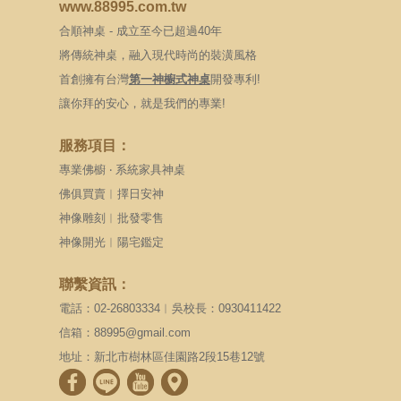
www.88995.com.tw
合順神桌 - 成立至今已超過40年
將傳統神桌，融入現代時尚的裝潢風格
首創擁有台灣
第一神櫥式神桌
開發專利!
讓你拜的安心，就是我們的專業!
服務項目：
專業佛櫥 ‧ 系統家具神桌
佛俱買賣︱擇日安神
神像雕刻︱批發零售
神像開光︱陽宅鑑定
聯繫資訊：
電話：02-26803334︱吳校長：0930411422
信箱：88995@gmail.com
地址：新北市樹林區佳園路2段15巷12號