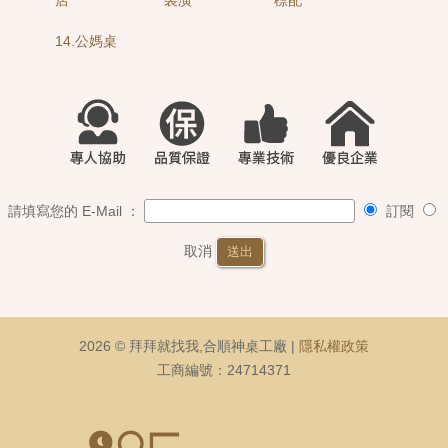
14.公媽桌
請填寫您的 E-Mail ：
訂閱
取消
送出
2026 © 拜拜就找我,合順神桌工廠 |
隱私權政策
工商編號：24714371