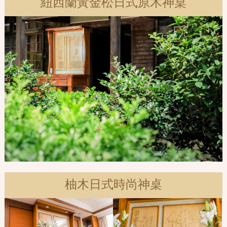
紐西蘭黃金松日式原木神桌
柚木日式時尚神桌