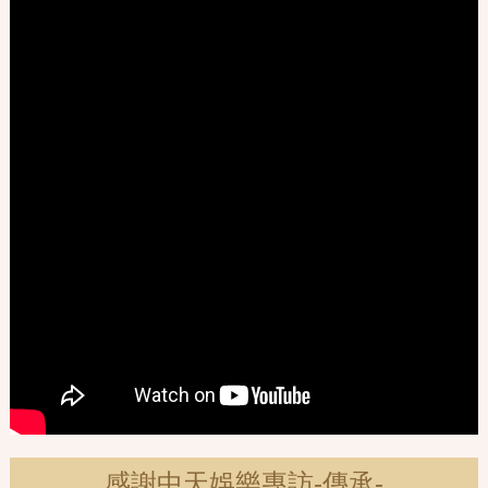
感謝中天娛樂專訪-傳承-