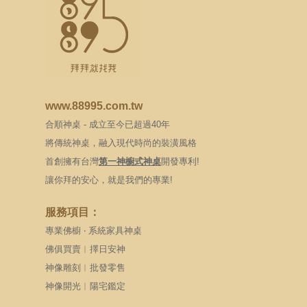
www.88995.com.tw
合順神桌 - 成立至今已超過40年
將傳統神桌，融入現代時尚的裝潢風格
首創擁有台灣
第一神櫥式神桌
開發專利!
讓你拜的安心，就是我們的專業!
服務項目：
專業佛櫥 ‧ 系統家具神桌
佛俱買賣︱擇日安神
神像雕刻︱批發零售
神像開光︱陽宅鑑定