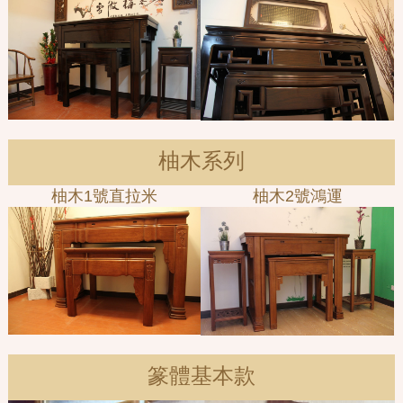
柚木系列
柚木1號直拉米
柚木2號鴻運
篆體基本款