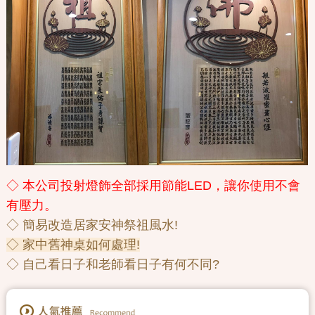
◇ 本公司投射燈飾全部採用節能LED，讓你使用不會
有壓力。
◇ 簡易改造居家安神祭祖風水!
◇ 家中舊神桌如何處理!
◇ 自己看日子和老師看日子有何不同?