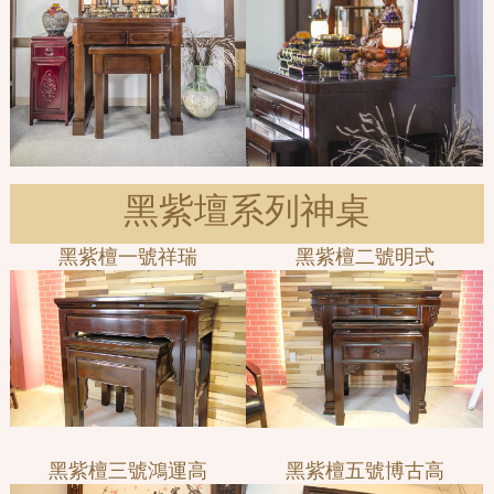
黑紫壇系列神桌
黑紫檀一號祥瑞
黑紫檀二號明式
黑紫檀三號鴻運高
黑紫檀五號博古高