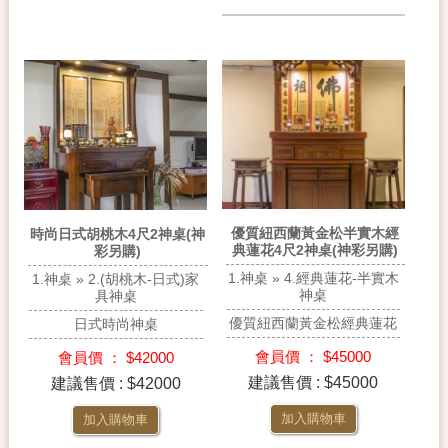
優質紐西蘭黃金松半實木經
時尚日式胡桃木4尺2神桌(神
典蓮花4尺2神桌(神彩另購)
彩另購)
1.神桌 » 4.經典蓮花-半實木
1.神桌 » 2.(胡桃木-日式)家
神桌
具神桌
優質紐西蘭黃金松經典蓮花
日式時尚神桌
會員價 ： $45000
會員價 ： $42000
建議售價 : $45000
建議售價 : $42000
加入購物車
加入購物車