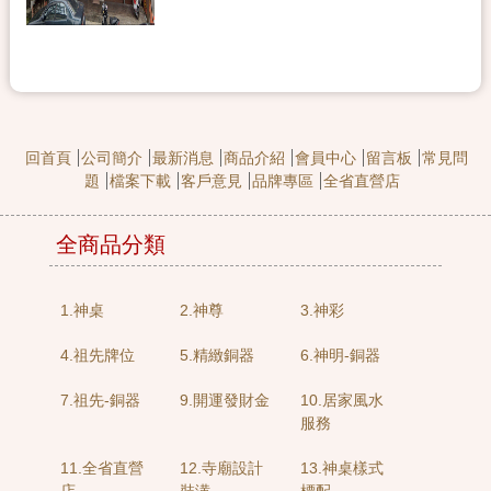
回首頁
公司簡介
最新消息
商品介紹
會員中心
留言板
常見問
題
檔案下載
客戶意見
品牌專區
全省直營店
全商品分類
1.神桌
2.神尊
3.神彩
4.祖先牌位
5.精緻銅器
6.神明-銅器
7.祖先-銅器
9.開運發財金
10.居家風水
服務
11.全省直營
12.寺廟設計
13.神桌樣式
店
裝潢
標配