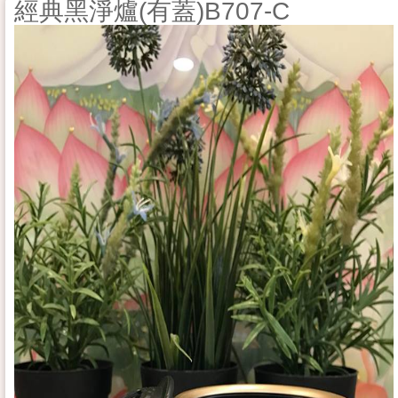
經典黑淨爐(有蓋)B707-C