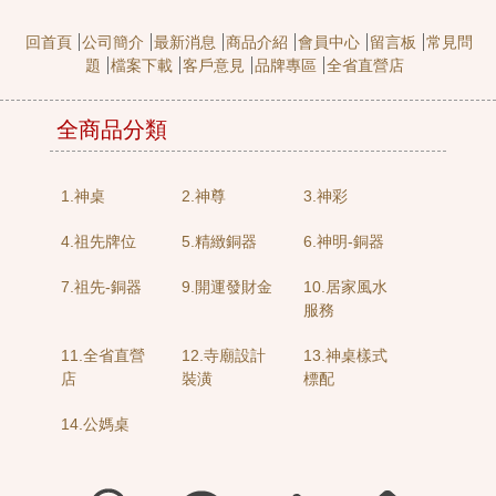
回首頁
公司簡介
最新消息
商品介紹
會員中心
留言板
常見問
題
檔案下載
客戶意見
品牌專區
全省直營店
全商品分類
1.神桌
2.神尊
3.神彩
4.祖先牌位
5.精緻銅器
6.神明-銅器
7.祖先-銅器
9.開運發財金
10.居家風水
服務
11.全省直營
12.寺廟設計
13.神桌樣式
店
裝潢
標配
14.公媽桌