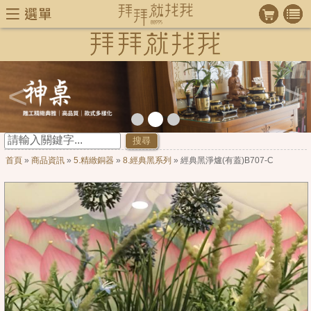
<
>
搜尋
首頁
»
商品資訊
»
5.精緻銅器
»
8.經典黑系列
» 經典黑淨爐(有蓋)B707-C