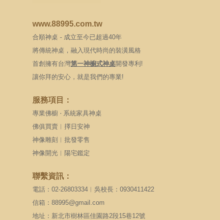
www.88995.com.tw
合順神桌 - 成立至今已超過40年
將傳統神桌，融入現代時尚的裝潢風格
首創擁有台灣
第一神櫥式神桌
開發專利!
讓你拜的安心，就是我們的專業!
服務項目：
專業佛櫥 ‧ 系統家具神桌
佛俱買賣︱擇日安神
神像雕刻︱批發零售
神像開光︱陽宅鑑定
聯繫資訊：
電話：02-26803334︱吳校長：0930411422
信箱：88995@gmail.com
地址：新北市樹林區佳園路2段15巷12號